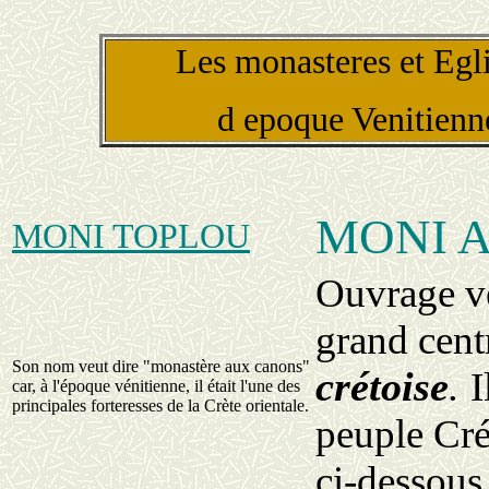
Les monasteres et Egl
d epoque Venitienn
MONI 
MONI TOPLOU
Ouvrage vé
grand cent
Son nom veut dire "monastère aux canons"
crétoise
.
I
car, à l'époque vénitienne, il était l'une des
principales forteresses de la Crète orientale.
peuple Cré
ci-dessous 