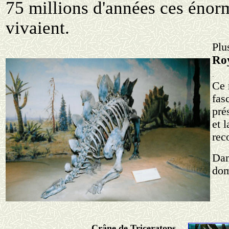
75 millions d'années ces énorm
vivaient.
Plu
Roy
.
Ce 
fas
pré
et 
rec
Dan
dom
Crâne de Triceratops
--