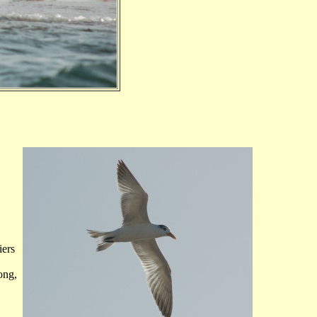
iers
ong,